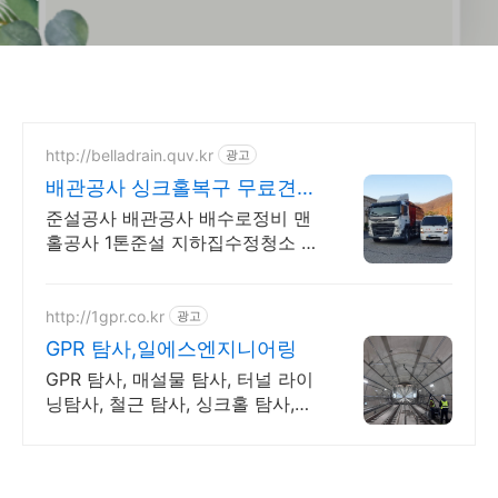
http://belladrain.quv.kr
광고
배관공사 싱크홀복구 무료견적
365일 긴급 배관 민원처리
준설공사 배관공사 배수로정비 맨
홀공사 1톤준설 지하집수정청소 벨
라배관클린 민원처리 준설팀 배관
공사팀 배관청소팀 유지보수팀
http://1gpr.co.kr
광고
GPR 탐사,일에스엔지니어링
GPR 탐사, 매설물 탐사, 터널 라이
닝탐사, 철근 탐사, 싱크홀 탐사,공
동 탐사