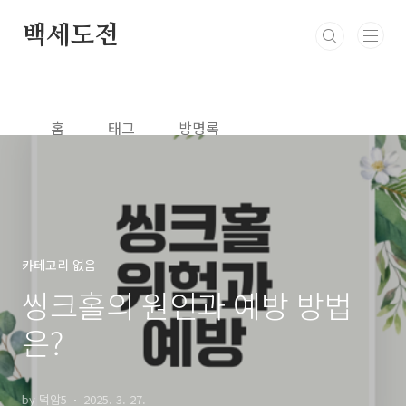
본문 바로가기
백세도전
홈
태그
방명록
카테고리 없음
씽크홀의 원인과 예방 방법
은?
by 덕암5
2025. 3. 27.