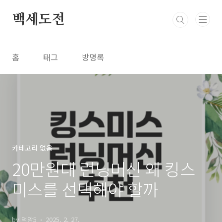
본문 바로가기
백세도전
홈
태그
방명록
카테고리 없음
20만원대 런닝머신 왜 킹스
미스를 선택해야 할까
by 덕암5
2025. 2. 27.