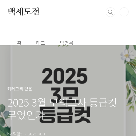
본문 바로가기
백세도전
홈
태그
방명록
카테고리 없음
2025 3월 모의고사 등급컷
무었인가
by 덕암5
2025. 4. 1.