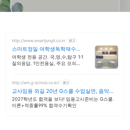
http://www.smartjungil.co.kr
광고
스마트정일 여학생독학재수학
원
여학생 전용 공간. 국,영,수,탐구 1:1
질의응답. 1인전용실, 주요 모의고
사
http://em.g-school.co.kr/
광고
교사임용 외길 20년 G스쿨 수업실연, 음악실
기 전문학원
2027학년도 합격을 보다! 임용고시준비는 G스쿨.
이론+적중률99% 합격수기확인