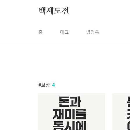
본문 바로가기
백세도전
홈
태그
방명록
보상
4