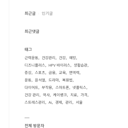
최근글
인기글
최근댓글
태그
근력운동
건강관리
건강
예방
디즈니플러스
HPV 바이러스
생활습관
증상
스포츠
금융
교육
면역력
운동
윤석열
드라마
복용법
다이어트
부작용
스마트폰
넷플릭스
건강 관리
역사
케이뱅크
치료
가격
스트레스관리
Ai
경제
관리
서울
전체 방문자